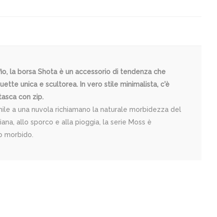
fio, la borsa Shota è un accessorio di tendenza che
te unica e scultorea. In vero stile minimalista, c'è
tasca con zip.
mile a una nuvola richiamano la naturale morbidezza del
na, allo sporco e alla pioggia, la serie Moss è
to morbido.