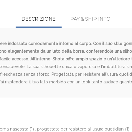
DESCRIZIONE
PAY & SHIP INFO
sere indossata comodamente intorno al corpo. Con il suo stile gon
ono elegantemente da un lato della borsa, conferendole una silhouet
acile accesso. All'interno, Shota offre ampio spazio e un'ulteriore 
consapevole. La sua silhouette unica e vaporosa e l'imbottitura si
eschezza senza sforzo. Progettata per resistere all'usura quotidia
à. Fai risplendere il tuo lato morbido con un look tanto audace quan
terna nascosta
(1)
,
progettata per resistere all'usura quotidian
(1)