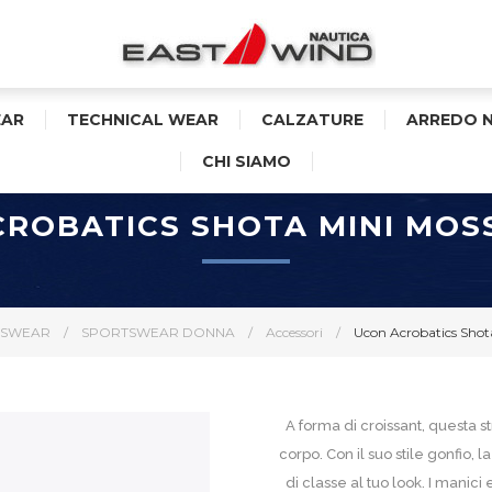
AR
TECHNICAL WEAR
CALZATURE
ARREDO 
CHI SIAMO
CROBATICS SHOTA MINI MOS
TSWEAR
/
SPORTSWEAR DONNA
/
Accessori
/
Ucon Acrobatics Shot
A forma di croissant, questa 
corpo. Con il suo stile gonfio
di classe al tuo look. I man