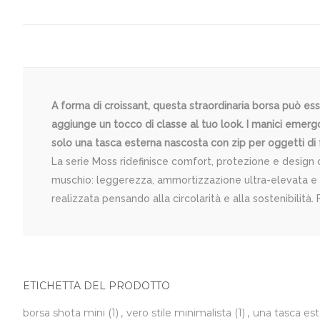
A forma di croissant, questa straordinaria borsa può es
aggiunge un tocco di classe al tuo look. I manici emerg
solo una tasca esterna nascosta con zip per oggetti di f
La serie Moss ridefinisce comfort, protezione e design 
muschio: leggerezza, ammortizzazione ultra-elevata e fr
realizzata pensando alla circolarità e alla sostenibilit
ETICHETTA DEL PRODOTTO
borsa shota mini
(1)
,
vero stile minimalista
(1)
,
una tasca es