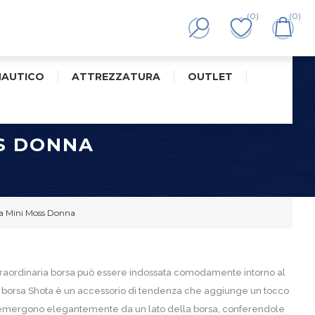
(0)
(0)
NAUTICO
ATTREZZATURA
OUTLET
S DONNA
a Mini Moss Donna
straordinaria borsa può essere indossata comodamente intorno al
, la borsa Shota è un accessorio di tendenza che aggiunge un tocco
ici emergono elegantemente da un lato della borsa, conferendole