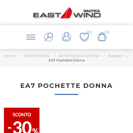
(0)
(0)
Home
/
SPORTSWEAR
/
SPORTSWEAR DONNA
/
Accessori
/
EA7 Pochette Donna
EA7 POCHETTE DONNA