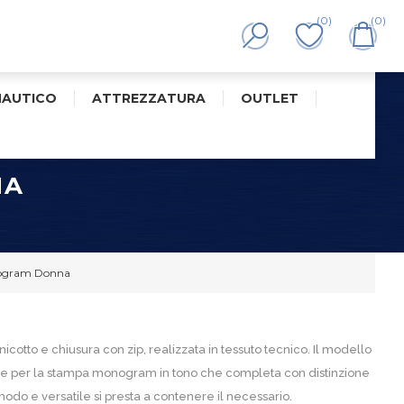
(0)
(0)
NAUTICO
ATTREZZATURA
OUTLET
NA
ogram Donna
otto e chiusura con zip, realizzata in tessuto tecnico. Il modello
bile per la stampa monogram in tono che completa con distinzione
odo e versatile si presta a contenere il necessario.