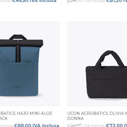
€45,50 IVA inclusa
€81,20 I
nclusa
€116,00 IVA inclusa
BATICS HAJO MINI ALOE
UCON ACROBATICS OLIVIA 
ACK
DONNA
€88,00 IVA inclusa
€72,00 I
inclusa
€90,00 IVA inclusa