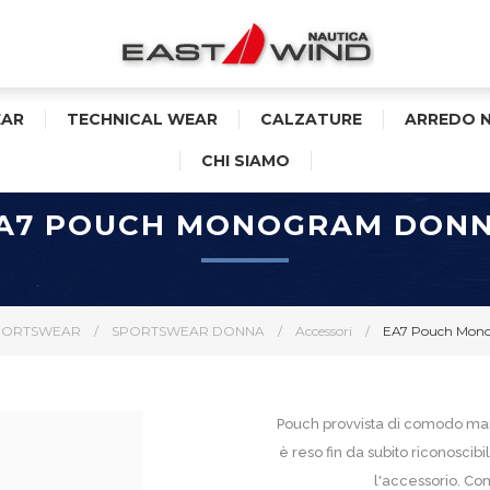
AR
TECHNICAL WEAR
CALZATURE
ARREDO 
CHI SIAMO
A7 POUCH MONOGRAM DON
PORTSWEAR
/
SPORTSWEAR DONNA
/
Accessori
/
EA7 Pouch Mon
Pouch provvista di comodo manic
è reso fin da subito riconosci
l'accessorio. Com