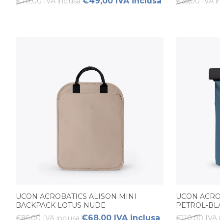
€49,00 IVA inclusa
€70,00 IVA inclusa
€65,00 IVA i
UCON ACROBATICS ALISON MINI
UCON ACRO
BACKPACK LOTUS NUDE
PETROL-BL
€68,00 IVA inclusa
€85,00 IVA inclusa
€110,00 IVA 