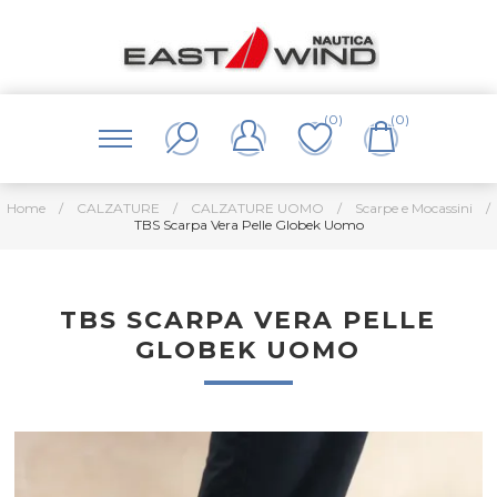
(0)
(0)
Home
/
CALZATURE
/
CALZATURE UOMO
/
Scarpe e Mocassini
/
TBS Scarpa Vera Pelle Globek Uomo
TBS SCARPA VERA PELLE
GLOBEK UOMO