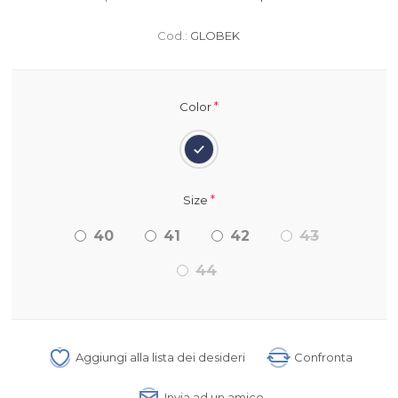
Cod.:
GLOBEK
*
Color
*
Size
40
41
42
43
44
Aggiungi alla lista dei desideri
Confronta
Invia ad un amico