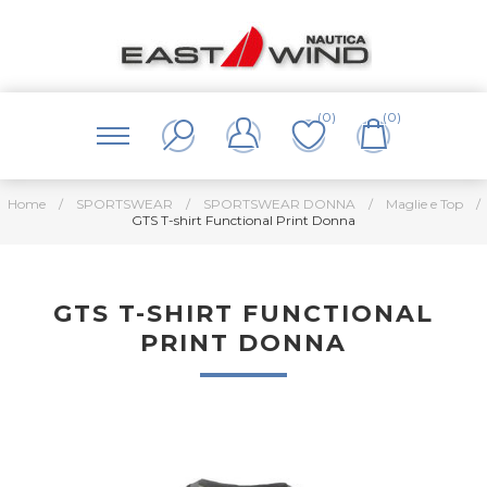
(0)
(0)
Home
/
SPORTSWEAR
/
SPORTSWEAR DONNA
/
Maglie e Top
/
GTS T-shirt Functional Print Donna
GTS T-SHIRT FUNCTIONAL
PRINT DONNA