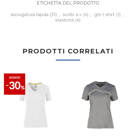
ETICHETTA DEL PRODOTTO
asciugatura rapida
(31)
,
scollo a v
(4)
,
gts t-shirt
(1)
,
elasticitá
(4)
PRODOTTI CORRELATI