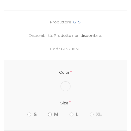
Produttore:
GTS
Disponibilità:
Prodotto non disponibile.
Cod.:
GTS211851L
*
Color
*
Size
S
M
L
XL