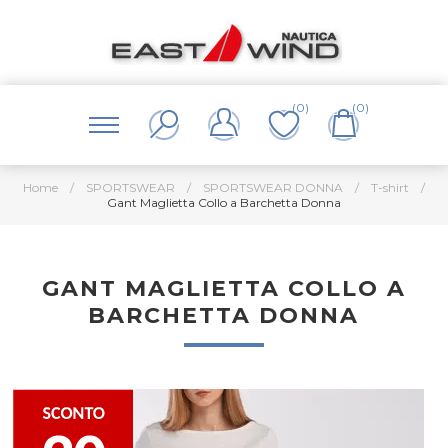
(0)
(0)
Home
/
SPORTSWEAR
/
SPORTSWEAR DONNA
/
T-shirt
/
Gant Maglietta Collo a Barchetta Donna
GANT MAGLIETTA COLLO A
BARCHETTA DONNA