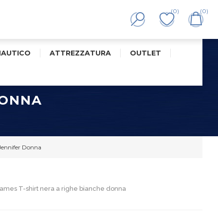
(0)
(0)
NAUTICO
ATTREZZATURA
OUTLET
DONNA
 Jennifer Donna
James T-shirt nera a righe bianche donna