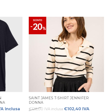
N
SAINT JAMES T-SHIRT JENNIFER
NNA
DONNA
VA inclusa
€102,40 IVA
€128,00 IVA inclusa