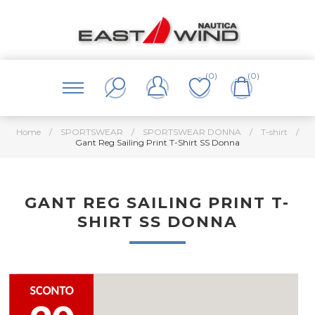
(0)
(0)
Home
/
SPORTSWEAR
/
SPORTSWEAR DONNA
/
T-shirt
/
Gant Reg Sailing Print T-Shirt SS Donna
GANT REG SAILING PRINT T-
SHIRT SS DONNA