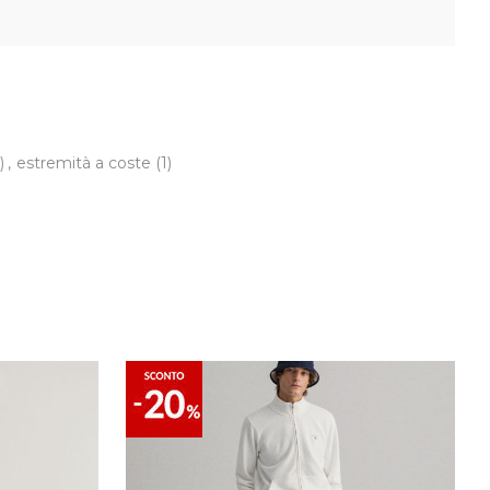
)
,
estremità a coste
(1)