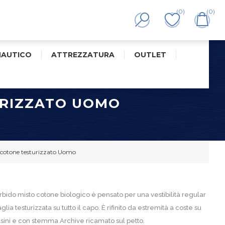
(0)
(0)
NAUTICO
ATTREZZATURA
OUTLET
URIZZATO UOMO
 cotone testurizzato Uomo
bido misto cotone biologico è pensato per una vestibilità regular
ia testurizzata su tutto il capo. È rifinito da estremità a coste su
sini e con stemma Archive ricamato sul petto.