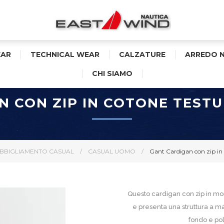
AR
TECHNICAL WEAR
CALZATURE
ARREDO 
CHI SIAMO
N CON ZIP IN COTONE TEST
BBIGLIAMENTO CASUAL
/
CASUAL UOMO
/
Gant Cardigan con zip in
Questo cardigan con zip in mor
e presenta una struttura a magl
fondo e pol