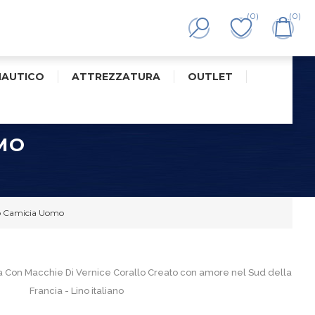
(0)
(0)
NAUTICO
ATTREZZATURA
OUTLET
MO
o Camicia Uomo
ta Con Macchie Di Vernice Corallo Creato con amore nel Sud della
Francia - Lino italiano