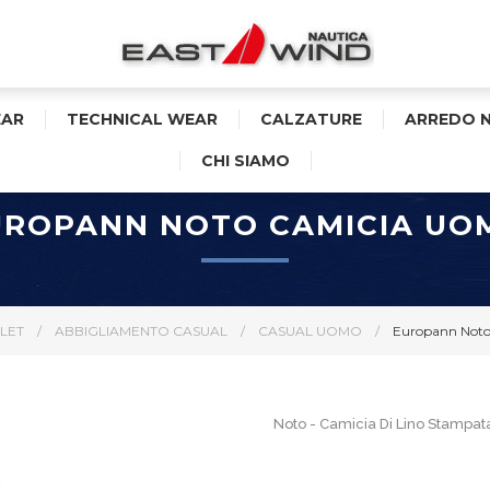
AR
TECHNICAL WEAR
CALZATURE
ARREDO 
CHI SIAMO
UROPANN NOTO CAMICIA UO
LET
/
ABBIGLIAMENTO CASUAL
/
CASUAL UOMO
/
Europann Not
Noto - Camicia Di Lino Stampa