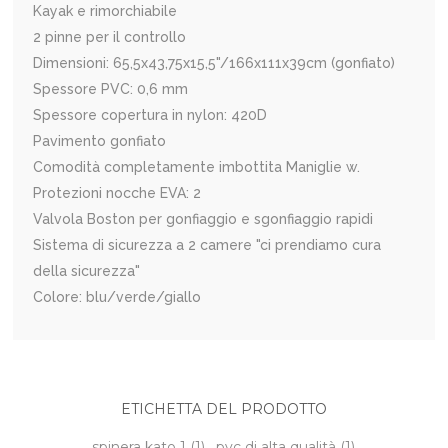
Kayak e rimorchiabile
2 pinne per il controllo
Dimensioni: 65,5x43,75x15,5"/166x111x39cm (gonfiato)
Spessore PVC: 0,6 mm
Spessore copertura in nylon: 420D
Pavimento gonfiato
Comodità completamente imbottita Maniglie w.
Protezioni nocche EVA: 2
Valvola Boston per gonfiaggio e sgonfiaggio rapidi
Sistema di sicurezza a 2 camere "ci prendiamo cura
della sicurezza"
Colore: blu/verde/giallo
ETICHETTA DEL PRODOTTO
spinera kato 1
(1)
,
pvc di alta qualità
(1)