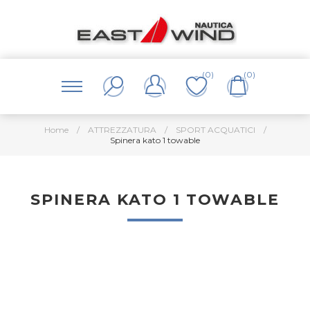
(0)
(0)
Home
/
ATTREZZATURA
/
SPORT ACQUATICI
/
Spinera kato 1 towable
SPINERA KATO 1 TOWABLE