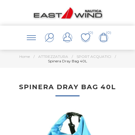
(0)
(0)
Home
/
ATTREZZATURA
/
SPORT ACQUATICI
/
Spinera Dray Bag 40L
SPINERA DRAY BAG 40L