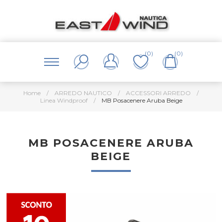
(0)
(0)
Home
/
ARREDO NAUTICO
/
ACCESSORI ARREDO
/
Linea Windproof
/
MB Posacenere Aruba Beige
MB POSACENERE ARUBA
BEIGE