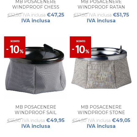
MB POSACENERE
MB POSACENERE
WINDPROOF CHESS
WINDPROOF RATAN
GRIGIO
BLACK
€47,25
€51,75
€52,50 IVA inclusa
€57,50 IVA inclusa
IVA inclusa
IVA inclusa
MB POSACENERE
MB POSACENERE
WINDPROOF SAIL
WINDPROOF STONE
MARENGO (1PZ)
€49,95
€49,05
€55,50 IVA inclusa
€54,50 IVA inclusa
IVA inclusa
IVA inclusa