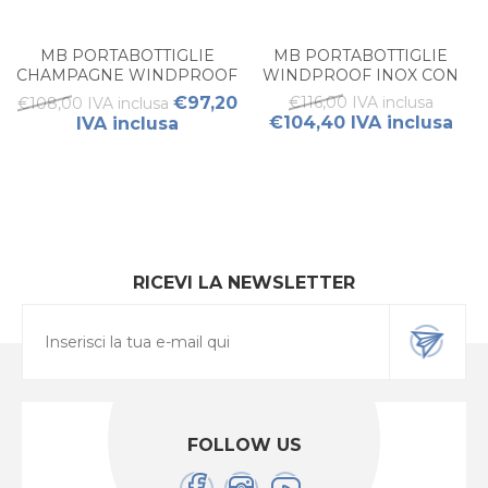
MB PORTABOTTIGLIE
MB PORTABOTTIGLIE
CHAMPAGNE WINDPROOF
WINDPROOF INOX CON
CON SUPPORTO (1PZ)
SUPPORTO PER TAVOLO (1
€97,20
€116,00 IVA inclusa
€108,00 IVA inclusa
PZ)
€104,40 IVA inclusa
IVA inclusa
RICEVI LA NEWSLETTER
FOLLOW US