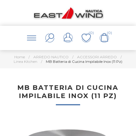
(0)
(0)
Home
/
ARREDO NAUTICO
/
ACCESSORI ARREDO
/
Linea Kitchen
/
MB Batteria di Cucina Impilabile Inox (11 Pz)
MB BATTERIA DI CUCINA
IMPILABILE INOX (11 PZ)