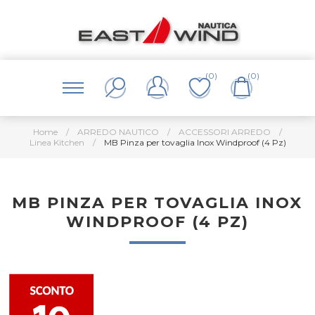
(0)
(0)
Home
/
ARREDO NAUTICO
/
ACCESSORI ARREDO
/
Linea Kitchen
/
MB Pinza per tovaglia Inox Windproof (4 Pz)
MB PINZA PER TOVAGLIA INOX
WINDPROOF (4 PZ)