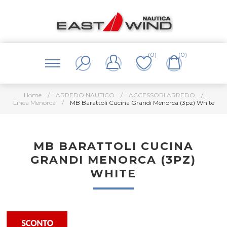
(0)
(0)
Home
/
ARREDO NAUTICO
/
ACCESSORI ARREDO
/
Linea Menorca
/
MB Barattoli Cucina Grandi Menorca (3pz) White
MB BARATTOLI CUCINA
GRANDI MENORCA (3PZ)
WHITE