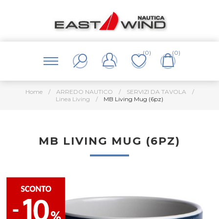
(0)
(0)
Home
/
ARREDO NAUTICO
/
SERVIZI DA TAVOLA
/
Linea Living
/
MB Living Mug (6pz)
MB LIVING MUG (6PZ)