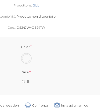
Produttore:
GILL
sponibilità:
Prodotto non disponibile.
Cod.:
OS24JW+OS24TW
*
Color
*
Size
8
a dei desideri
Confronta
Invia ad un amico