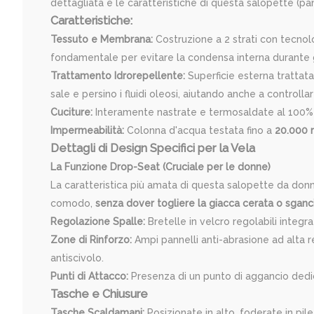
dettagliata e le caratteristiche di questa salopette (pan
Caratteristiche:
Tessuto e Membrana:
Costruzione a 2 strati con tecnol
fondamentale per evitare la condensa interna durante gli
Trattamento Idrorepellente:
Superficie esterna trattat
sale e persino i fluidi oleosi, aiutando anche a controllar
Cuciture:
Interamente nastrate e termosaldate al 100% p
Impermeabilità:
Colonna d'acqua testata fino a
20.000
Dettagli di Design Specifici per la Vela
La Funzione Drop-Seat (Cruciale per le donne)
La caratteristica più amata di questa salopette da don
comodo,
senza dover togliere la giacca cerata o sganci
Regolazione Spalle:
Bretelle in velcro regolabili integ
Zone di Rinforzo:
Ampi pannelli anti-abrasione ad alta r
antiscivolo.
Punti di Attacco:
Presenza di un punto di aggancio dedicat
Tasche e Chiusure
Tasche Scaldamani:
Posizionate in alto, foderate in pile 