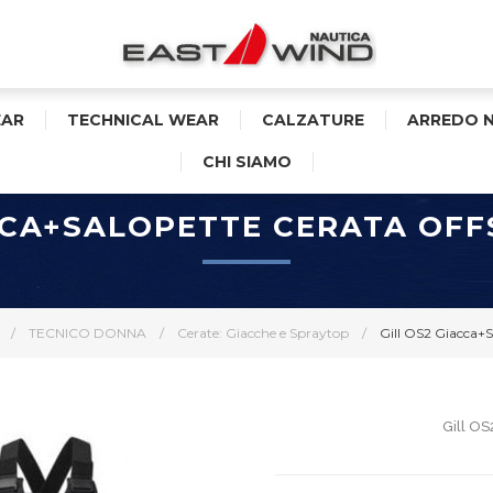
AR
TECHNICAL WEAR
CALZATURE
ARREDO 
CHI SIAMO
ACCA+SALOPETTE CERATA OF
/
TECNICO DONNA
/
Cerate: Giacche e Spraytop
/
Gill OS2 Giacca+S
Gill O