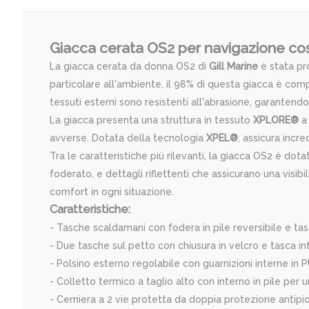
Giacca cerata OS2 per navigazione cos
La giacca cerata da donna OS2 di
Gill Marine
è stata pr
particolare all'ambiente, il 98% di questa giacca è compost
tessuti esterni sono resistenti all'abrasione, garantend
La giacca presenta una struttura in tessuto
XPLORE®
a 
avverse. Dotata della tecnologia
XPEL®
, assicura incre
Tra le caratteristiche più rilevanti, la giacca OS2 è do
foderato, e dettagli riflettenti che assicurano una visib
comfort in ogni situazione.
Caratteristiche:
- Tasche scaldamani con fodera in pile reversibile e ta
- Due tasche sul petto con chiusura in velcro e tasca i
- Polsino esterno regolabile con guarnizioni interne in
- Colletto termico a taglio alto con interno in pile per
- Cerniera a 2 vie protetta da doppia protezione antipi