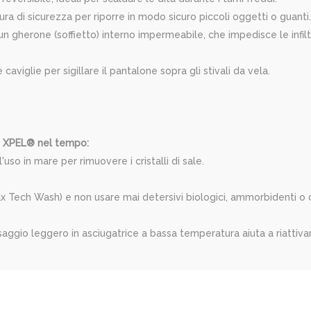
a di sicurezza per riporre in modo sicuro piccoli oggetti o guanti.
n gherone (soffietto) interno impermeabile, che impedisce le infilt
caviglie per sigillare il pantalone sopra gli stivali da vela.
o XPEL® nel tempo:
o in mare per rimuovere i cristalli di sale.
wax Tech Wash) e non usare mai detersivi biologici, ammorbidenti
saggio leggero in asciugatrice a bassa temperatura aiuta a riattiva