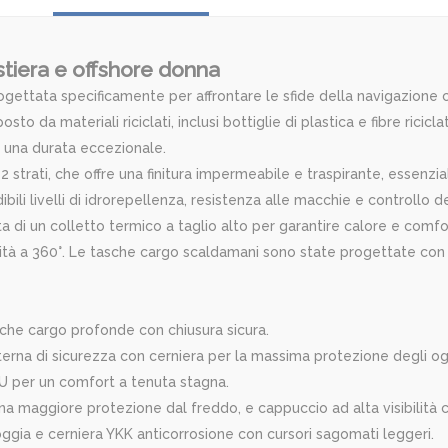
tiera e offshore donna
ogettata specificamente per affrontare le sfide della navigazione c
o da materiali riciclati, inclusi bottiglie di plastica e fibre ricicl
o una durata eccezionale.
2 strati, che offre una finitura impermeabile e traspirante, essenz
dibili livelli di idrorepellenza, resistenza alle macchie e controllo 
tata di un colletto termico a taglio alto per garantire calore e com
ilità a 360°. Le tasche cargo scaldamani sono state progettate con g
sche cargo profonde con chiusura sicura.
nterna di sicurezza con cerniera per la massima protezione degli og
 PU per un comfort a tenuta stagna.
 una maggiore protezione dal freddo, e cappuccio ad alta visibilità 
oggia e cerniera YKK anticorrosione con cursori sagomati leggeri.