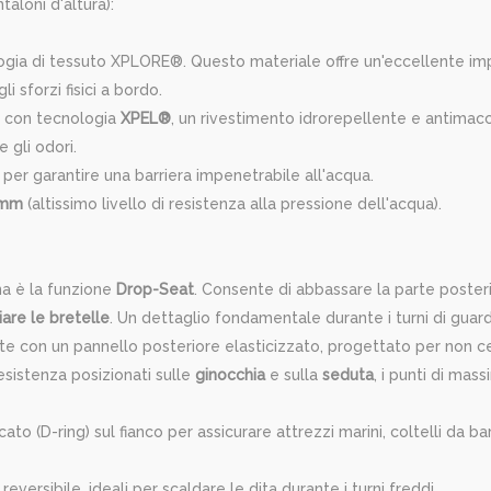
taloni d'altura):
ogia di tessuto XPLORE®. Questo materiale offre un'eccellente imp
 sforzi fisici a bordo.
a con tecnologia
XPEL®
, un rivestimento idrorepellente e antimacch
e gli odori.
er garantire una barriera impenetrabile all'acqua.
 mm
(altissimo livello di resistenza alla pressione dell'acqua).
na è la funzione
Drop-Seat
. Consente di abbassare la parte poster
are le bretelle
. Un dettaglio fondamentale durante i turni di gua
rate con un pannello posteriore elasticizzato, progettato per non c
esistenza posizionati sulle
ginocchia
e sulla
seduta
, i punti di mas
o (D-ring) sul fianco per assicurare attrezzi marini, coltelli da bar
reversibile, ideali per scaldare le dita durante i turni freddi.