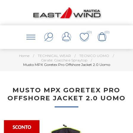
(0)
(0)
Home
/
TECHNICAL WEAR
/
TECNICO UOMO
/
Cerate: Giacche e Spraytop
/
Musto MPX Goretex Pro Offshore Jacket 2.0 Uomo
MUSTO MPX GORETEX PRO
OFFSHORE JACKET 2.0 UOMO