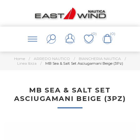
(0)
(0)
Home
/
ARREDO NAUTICO
/
BIANCHERIA NAUTICA
/
Linea Ibiza
/
MB Sea & Salt Set Asciugamani Beige (3Pz)
MB SEA & SALT SET
ASCIUGAMANI BEIGE (3PZ)