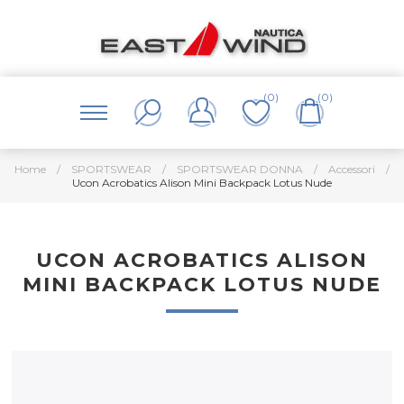
(0)
(0)
Home
/
SPORTSWEAR
/
SPORTSWEAR DONNA
/
Accessori
/
Ucon Acrobatics Alison Mini Backpack Lotus Nude
UCON ACROBATICS ALISON
MINI BACKPACK LOTUS NUDE