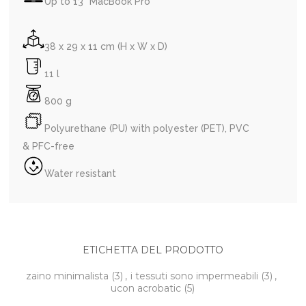
Up to 13" MacBook Pro
38 x 29 x 11 cm (H x W x D)
11 l
800 g
Polyurethane (PU) with polyester (PET), PVC
& PFC-free
Water resistant
ETICHETTA DEL PRODOTTO
zaino minimalista
(3)
,
i tessuti sono impermeabili
(3)
,
ucon acrobatic
(5)