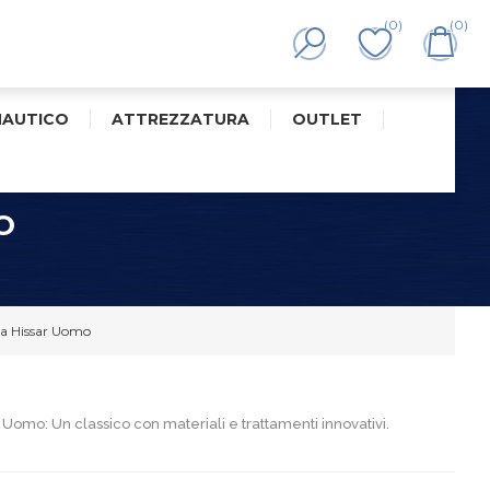
(0)
(0)
NAUTICO
ATTREZZATURA
OUTLET
O
a Hissar Uomo
omo: Un classico con materiali e trattamenti innovativi.