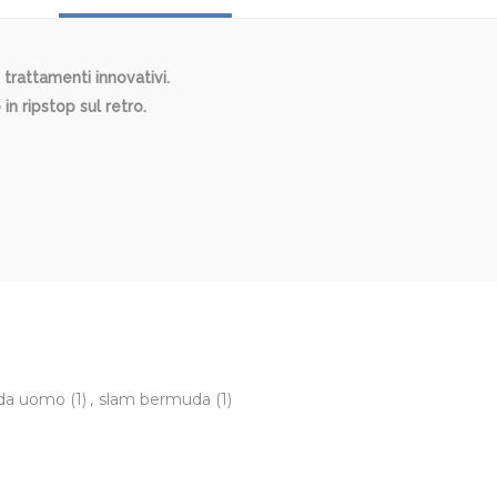
trattamenti innovativi.
n ripstop sul retro.
 da uomo
(1)
,
slam bermuda
(1)