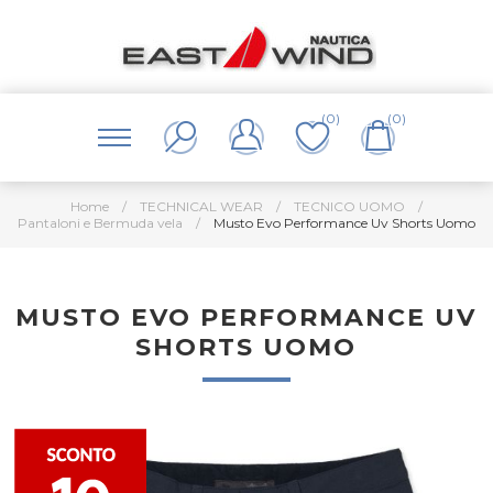
(0)
(0)
Home
/
TECHNICAL WEAR
/
TECNICO UOMO
/
Pantaloni e Bermuda vela
/
Musto Evo Performance Uv Shorts Uomo
MUSTO EVO PERFORMANCE UV
SHORTS UOMO