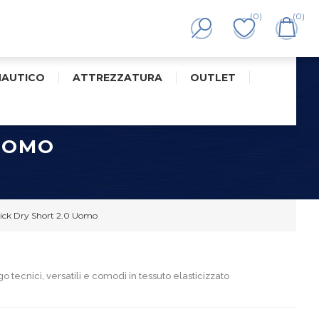
(0)
(0)
NAUTICO
ATTREZZATURA
OUTLET
 UOMO
ck Dry Short 2.0 Uomo
o tecnici, versatili e comodi in tessuto elasticizzato