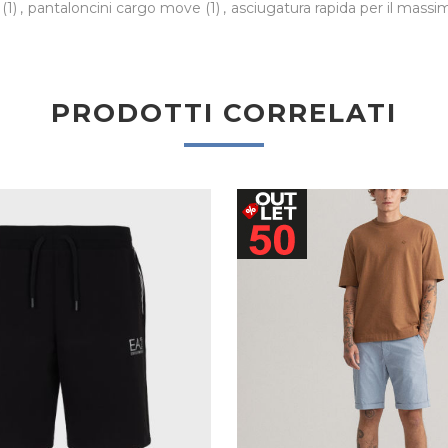
o
(1)
,
pantaloncini cargo move
(1)
,
asciugatura rapida per il mass
PRODOTTI CORRELATI