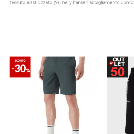
tessuto elasticizzato
(9)
,
helly hansen abbigliamento uom