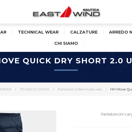
AR
TECHNICAL WEAR
CALZATURE
ARREDO 
CHI SIAMO
OVE QUICK DRY SHORT 2.0
 WEAR
/
TECNICO UOMO
/
Pantaloni e Bermuda vela
/
HH Move Qui
Pantaloncini carg