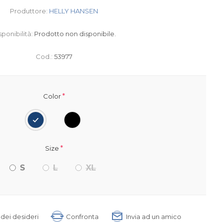
Produttore:
HELLY HANSEN
sponibilità:
Prodotto non disponibile.
Cod.:
53977
*
Color
*
Size
S
L
XL
a dei desideri
Confronta
Invia ad un amico