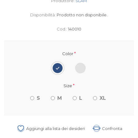
Produttore:
SLAM
Disponibilità:
Prodotto non disponibile.
Cod.:
140010
*
Color
*
Size
S
M
L
XL
Aggiungi alla lista dei desideri
Confronta