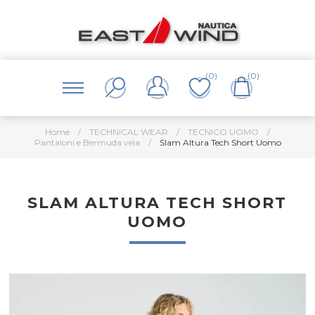
(0)
(0)
Home
/
TECHNICAL WEAR
/
TECNICO UOMO
/
Pantaloni e Bermuda vela
/
Slam Altura Tech Short Uomo
SLAM ALTURA TECH SHORT
UOMO