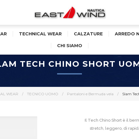
AR
TECHNICAL WEAR
CALZATURE
ARREDO 
CHI SIAMO
LAM TECH CHINO SHORT UO
CAL WEAR
/
TECNICO UOMO
/
Pantaloni e Bermuda vela
/
Slam Tec
Il Tech Chino Short è il ber
stretch, leggero, di rapi