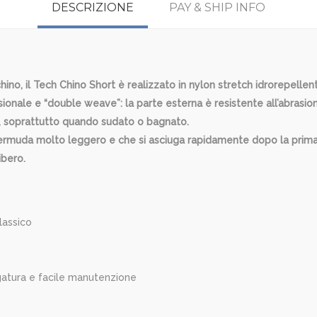
DESCRIZIONE
PAY & SHIP INFO
no, il Tech Chino Short è realizzato in nylon stretch idrorepellent
sionale e “double weave”: la parte esterna è resistente all’abrasion
o, soprattutto quando sudato o bagnato.
n bermuda molto leggero e che si asciuga rapidamente dopo la prima
ibero.
lassico
ugatura e facile manutenzione