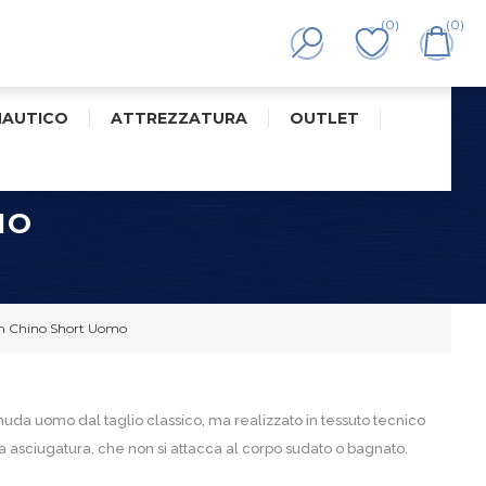
(0)
(0)
NAUTICO
ATTREZZATURA
OUTLET
MO
h Chino Short Uomo
muda uomo dal taglio classico, ma realizzato in tessuto tecnico
da asciugatura, che non si attacca al corpo sudato o bagnato.