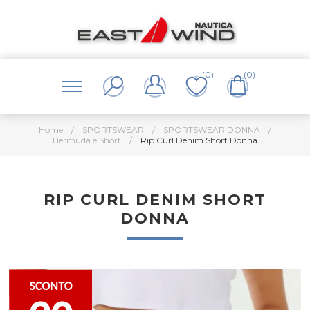
(0)
(0)
Home
/
SPORTSWEAR
/
SPORTSWEAR DONNA
/
Bermuda e Short
/
Rip Curl Denim Short Donna
RIP CURL DENIM SHORT
DONNA