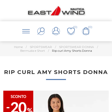
(0)
(0)
Home
/
SPORTSWEAR
/
SPORTSWEAR DONNA
/
Bermuda e Short
/
Rip curl Amy Shorts Donna
RIP CURL AMY SHORTS DONNA