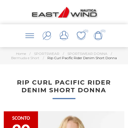
(0)
(0)
Home
/
SPORTSWEAR
/
SPORTSWEAR DONNA
/
Bermuda e Short
/
Rip Curl Pacific Rider Denim Short Donna
RIP CURL PACIFIC RIDER
DENIM SHORT DONNA