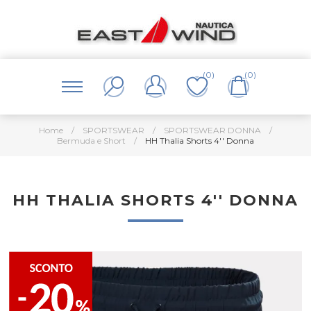
(0)
(0)
Home
/
SPORTSWEAR
/
SPORTSWEAR DONNA
/
Bermuda e Short
/
HH Thalia Shorts 4'' Donna
HH THALIA SHORTS 4'' DONNA