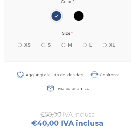
*
Color
*
Size
XS
S
M
L
XL
Aggiungi alla lista dei desideri
Confronta
Invia ad un amico
€50,00 IVA inclusa
€40,00 IVA inclusa