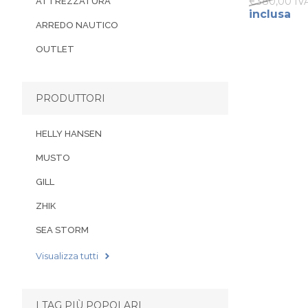
€380,00 IVA
ATTREZZATURA
inclusa
ARREDO NAUTICO
OUTLET
PRODUTTORI
HELLY HANSEN
MUSTO
GILL
ZHIK
SEA STORM
Visualizza tutti
I TAG PIÙ POPOLARI