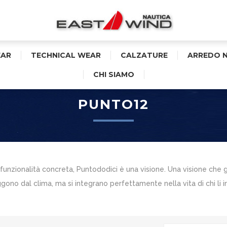
AR
TECHNICAL WEAR
CALZATURE
ARREDO 
CHI SIAMO
PUNTO12
funzionalità concreta, Puntododici è una visione. Una visione che 
gono dal clima, ma si integrano perfettamente nella vita di chi li i