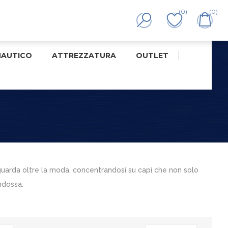
(0)
(0)
NAUTICO
ATTREZZATURA
OUTLET
guarda oltre la moda, concentrandosi su capi che non solo
ndossa.