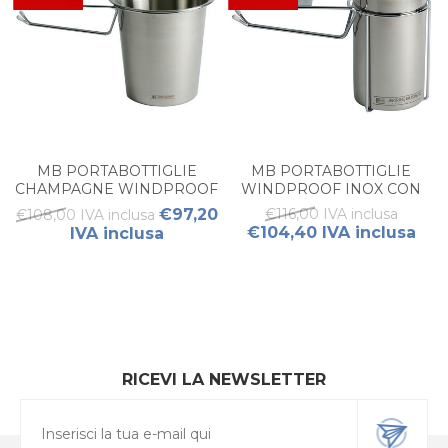
MB PORTABOTTIGLIE
MB PORTABOTTIGLIE
CHAMPAGNE WINDPROOF
WINDPROOF INOX CON
CON SUPPORTO (1PZ)
SUPPORTO PER TAVOLO (1
€97,20
€116,00 IVA inclusa
€108,00 IVA inclusa
PZ)
€104,40 IVA inclusa
IVA inclusa
RICEVI LA NEWSLETTER