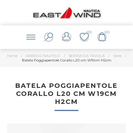
(0)
(0)
Home
/
ARREDO NAUTICO
/
SERVIZI DA TAVOLA
/
Varie
/
Batela Poggiapentole Corallo L20 cm W19cm H2cm
BATELA POGGIAPENTOLE
CORALLO L20 CM W19CM
H2CM