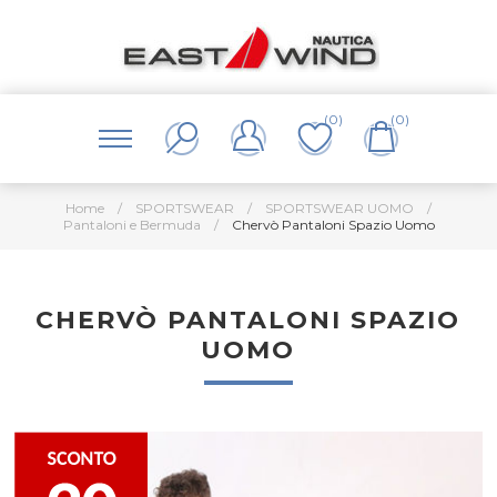
(0)
(0)
Home
/
SPORTSWEAR
/
SPORTSWEAR UOMO
/
Pantaloni e Bermuda
/
Chervò Pantaloni Spazio Uomo
CHERVÒ PANTALONI SPAZIO
UOMO