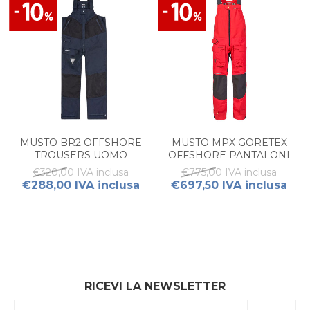
MUSTO BR2 OFFSHORE
MUSTO MPX GORETEX
TROUSERS UOMO
OFFSHORE PANTALONI
CERATA UOMO
€320,00 IVA inclusa
€775,00 IVA inclusa
€288,00 IVA inclusa
€697,50 IVA inclusa
RICEVI LA NEWSLETTER