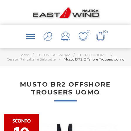
(0)
(0)
Home
/
TECHNICAL WEAR
/
TECNICO UOMO
/
Cerate: Pantaloni e Salopette
/
Musto BR2 Offshore Trousers Uomo
MUSTO BR2 OFFSHORE
TROUSERS UOMO