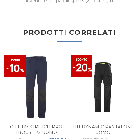
adventure
(1)
,
paddlesports
(2)
,
fishing
(1)
PRODOTTI CORRELATI
GILL UV STRETCH PRO
HH DYNAMIC PANTALONI
TROUSERS UOMO
UOMO