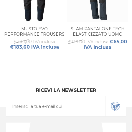
MUSTO EVO
SLAM PANTALONE TECH
PERFORMANCE TROUSERS
ELASTICIZZATO UOMO
UOMO
€204,00 IVA inclusa
€65,00
€130,00 IVA inclusa
€183,60 IVA inclusa
IVA inclusa
RICEVI LA NEWSLETTER