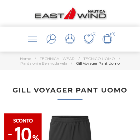
(0)
(0)
Home
/
TECHNICAL WEAR
/
TECNICO UOMO
/
Pantaloni e Bermuda vela
/
Gill Voyager Pant Uomo
GILL VOYAGER PANT UOMO