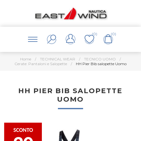
(0)
(0)
Home
/
TECHNICAL WEAR
/
TECNICO UOMO
/
Cerate: Pantaloni e Salopette
/
HH Pier Bib salopette Uomo
HH PIER BIB SALOPETTE
UOMO