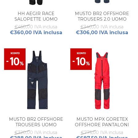
HH AEGIR RACE
MUSTO BR2 OFFSHORE
SALOPETTE UOMO
TROUSERS 2.0 UOMO
€450,00 IVA inclusa
€340,00 IVA inclusa
€360,00 IVA inclusa
€306,00 IVA inclusa
MUSTO BR2 OFFSHORE
MUSTO MPX GORETEX
TROUSERS UOMO
OFFSHORE PANTALONI
CERATA UOMO
€320,00 IVA inclusa
€775,00 IVA inclusa