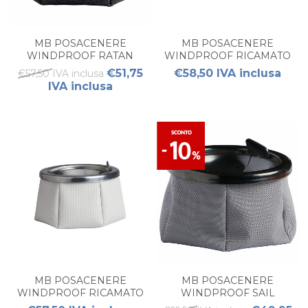
MB POSACENERE
MB POSACENERE
WINDPROOF RATAN
WINDPROOF RICAMATO
BLACK
GREY
€51,75
€58,50 IVA inclusa
€57,50 IVA inclusa
IVA inclusa
MB POSACENERE
MB POSACENERE
WINDPROOF RICAMATO
WINDPROOF SAIL
GREY
MARENGO (1PZ)