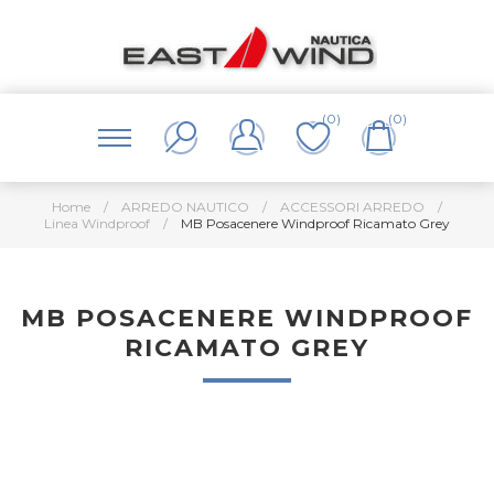
(0)
(0)
Home
/
ARREDO NAUTICO
/
ACCESSORI ARREDO
/
Linea Windproof
/
MB Posacenere Windproof Ricamato Grey
MB POSACENERE WINDPROOF
RICAMATO GREY