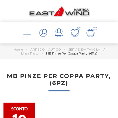
(0)
(0)
Home
/
ARREDO NAUTICO
/
SERVIZI DA TAVOLA
/
Linea Party
/
MB Pinze Per Coppa Party, (6Pz)
MB PINZE PER COPPA PARTY,
(6PZ)