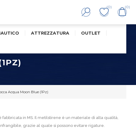
(0)
(0)
NAUTICO
ATTREZZATURA
OUTLET
1PZ)
cca Acqua Moon Blue (1Pz)
abbricata in MS. Il metilstirene è un materiale di alta qualità,
 infrangibile, grazie al quale si possono evitare rigature.