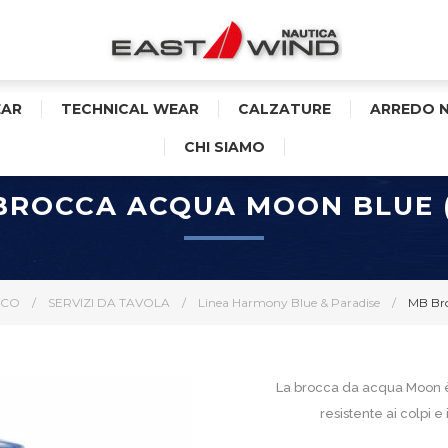
AR
TECHNICAL WEAR
CALZATURE
ARREDO 
CHI SIAMO
BROCCA ACQUA MOON BLUE (
ICO
/
SERVIZI DA TAVOLA
/
Linea Harmony Blue & Paradise
/
MB Bro
La brocca da acqua Moon è f
resistente ai colpi e