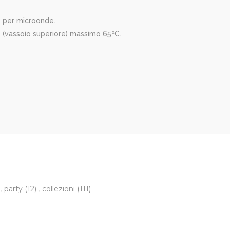
o per microonde.
e (vassoio superiore) massimo 65ºC.
,
party
(12)
,
collezioni
(111)