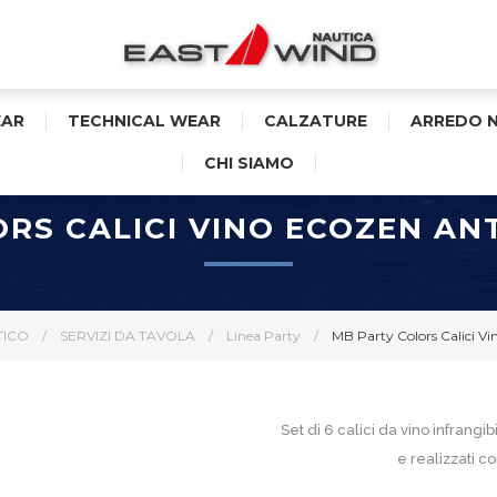
AR
TECHNICAL WEAR
CALZATURE
ARREDO 
CHI SIAMO
RS CALICI VINO ECOZEN ANT
TICO
/
SERVIZI DA TAVOLA
/
Linea Party
/
MB Party Colors Calici Vi
Set di 6 calici da vino infrangibi
e realizzati c