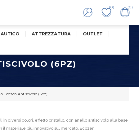
(0)
(0)
NAUTICO
ATTREZZATURA
OUTLET
ISCIVOLO (6PZ)
no Ecozen Antiscivolo (6pz)
li in diversi colori, effetto cristallo, con anello antiscivolo alla base
on il materiale più innovativo sul mercato, Ecozen.