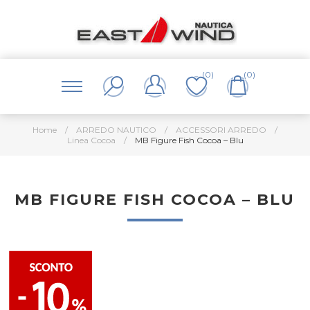
(0)
(0)
Home
/
ARREDO NAUTICO
/
ACCESSORI ARREDO
/
Linea Cocoa
/
MB Figure Fish Cocoa – Blu
MB FIGURE FISH COCOA – BLU