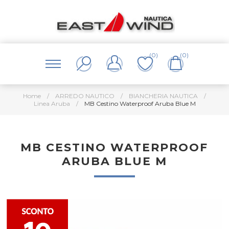
(0)
(0)
Home
/
ARREDO NAUTICO
/
BIANCHERIA NAUTICA
/
Linea Aruba
/
MB Cestino Waterproof Aruba Blue M
MB CESTINO WATERPROOF
ARUBA BLUE M