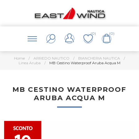
(0)
(0)
Home
/
ARREDO NAUTICO
/
BIANCHERIA NAUTICA
/
Linea Aruba
/
MB Cestino Waterproof Aruba Acqua M
MB CESTINO WATERPROOF
ARUBA ACQUA M