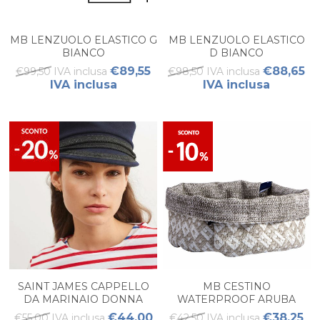
MB LENZUOLO ELASTICO G
MB LENZUOLO ELASTICO
BIANCO
D BIANCO
€89,55
€88,65
€99,50 IVA inclusa
€98,50 IVA inclusa
IVA inclusa
IVA inclusa
SAINT JAMES CAPPELLO
MB CESTINO
DA MARINAIO DONNA
WATERPROOF ARUBA
SAND L
€44,00
€38,25
€55,00 IVA inclusa
€42,50 IVA inclusa