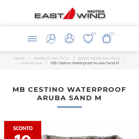
(0)
(0)
Home
/
ARREDO NAUTICO
/
BIANCHERIA NAUTICA
/
Linea Aruba
/
MB Cestino Waterproof Aruba Sand M
MB CESTINO WATERPROOF
ARUBA SAND M