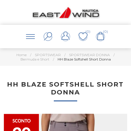
(0)
(0)
Home
/
SPORTSWEAR
/
SPORTSWEAR DONNA
/
Bermuda e Short
/
HH Blaze Softshell Short Donna
HH BLAZE SOFTSHELL SHORT
DONNA