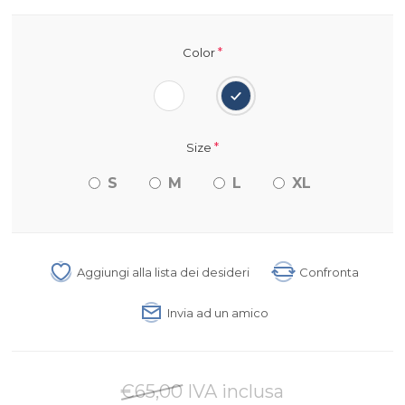
*
Color
*
Size
S
M
L
XL
Aggiungi alla lista dei desideri
Confronta
Invia ad un amico
€65,00 IVA inclusa