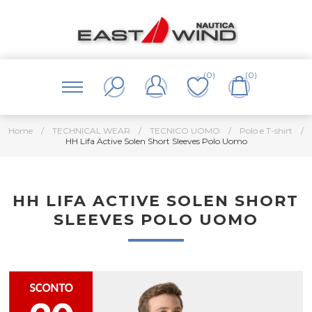
(0)
(0)
Home
/
TECHNICAL WEAR
/
TECNICO UOMO
/
Polo e T-shirt
/
HH Lifa Active Solen Short Sleeves Polo Uomo
HH LIFA ACTIVE SOLEN SHORT
SLEEVES POLO UOMO