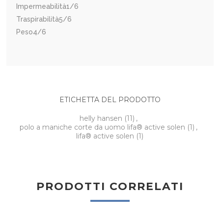
Impermeabilità
1/6
Traspirabilità
5/6
Peso
4/6
ETICHETTA DEL PRODOTTO
helly hansen
(11)
,
polo a maniche corte da uomo lifa® active solen
(1)
,
lifa® active solen
(1)
PRODOTTI CORRELATI