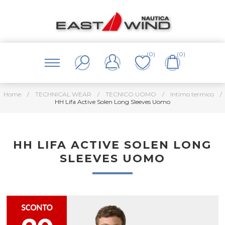
(0)
(0)
Home
/
TECHNICAL WEAR
/
TECNICO UOMO
/
Intimo termico
/
HH Lifa Active Solen Long Sleeves Uomo
HH LIFA ACTIVE SOLEN LONG
SLEEVES UOMO