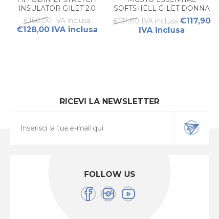
INSULATOR GILET 2.0
SOFTSHELL GILET DONNA
DONNA
€160,00 IVA inclusa
€117,90
€131,00 IVA inclusa
€128,00 IVA inclusa
IVA inclusa
RICEVI LA NEWSLETTER
FOLLOW US