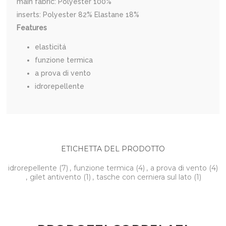
main fabric: Polyester 100%
inserts: Polyester 82% Elastane 18%
Features
elasticitá
funzione termica
a prova di vento
idrorepellente
ETICHETTA DEL PRODOTTO
idrorepellente
(7)
,
funzione termica
(4)
,
a prova di vento
(4)
,
gilet antivento
(1)
,
tasche con cerniera sul lato
(1)