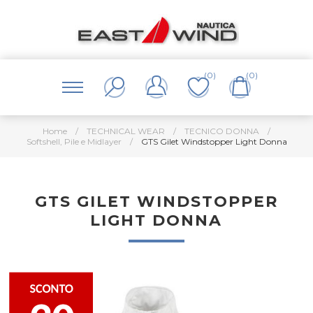
(0)
(0)
Home
/
TECHNICAL WEAR
/
TECNICO DONNA
/
Softshell, Pile e Midlayer
/
GTS Gilet Windstopper Light Donna
GTS GILET WINDSTOPPER
LIGHT DONNA