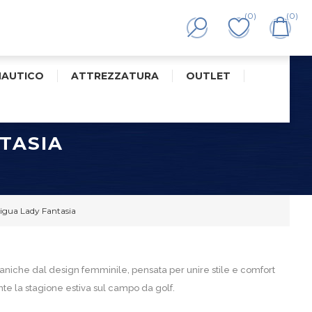
(0)
(0)
NAUTICO
ATTREZZATURA
OUTLET
TASIA
igua Lady Fantasia
niche dal design femminile, pensata per unire stile e comfort
te la stagione estiva sul campo da golf.