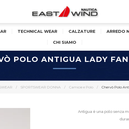
AR
TECHNICAL WEAR
CALZATURE
ARREDO 
CHI SIAMO
VÒ POLO ANTIGUA LADY FAN
SWEAR
/
SPORTSWEAR DONNA
/
Camicie e Polo
/
Chervò Polo Ant
Antigua è una polo senza ma
duran