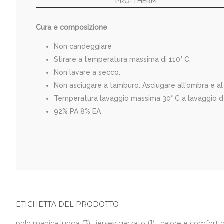
PRO-THERM
Cura e composizione
Non candeggiare
Stirare a temperatura massima di 110° C.
Non lavare a secco.
Non asciugare a tamburo. Asciugare all'ombra e al
Temperatura lavaggio massima 30° C a lavaggio de
92% PA 8% EA
ETICHETTA DEL PRODOTTO
polo manica lunga
(3)
,
jersey garzato
(1)
,
calore e comfort 