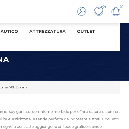
(0)
(0)
NAUTICO
ATTREZZATURA
OUTLET
NA
Atma M/L Donna
n jersey garzato, con interno morbido per offrire calore e comfort
lità elasticizzata la rende perfetta da indossare a strati. Il colletto
con righe a contrasto aggiungono un tocco grafico iconico.