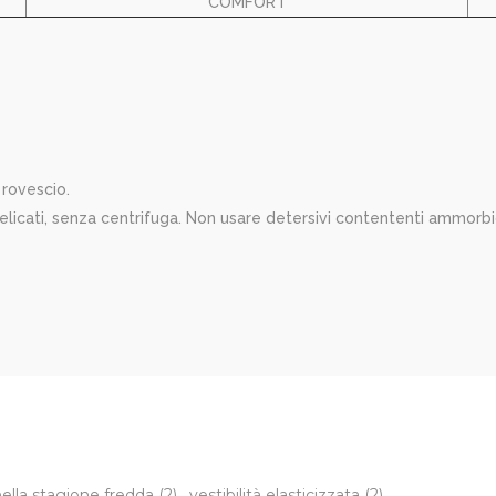
COMFORT
 rovescio.
licati, senza centrifuga. Non usare detersivi contententi ammorb
nella stagione fredda
(2)
,
vestibilità elasticizzata
(2)