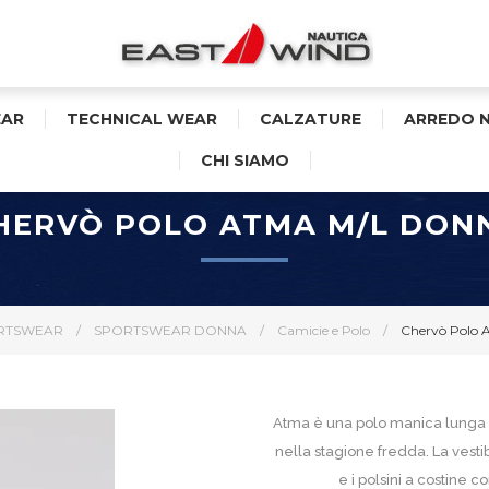
AR
TECHNICAL WEAR
CALZATURE
ARREDO 
CHI SIAMO
HERVÒ POLO ATMA M/L DON
RTSWEAR
/
SPORTSWEAR DONNA
/
Camicie e Polo
/
Chervò Polo 
Atma è una polo manica lunga i
nella stagione fredda. La vestibi
e i polsini a costine 